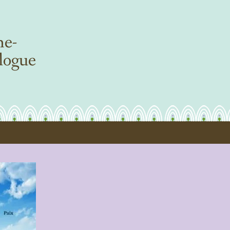
ne-
logue